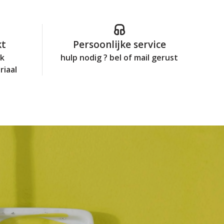
kt
Persoonlijke service
jk
hulp nodig ? bel of mail gerust
riaal