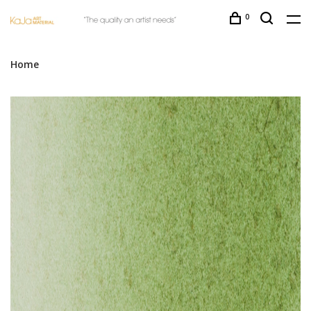
0
Home