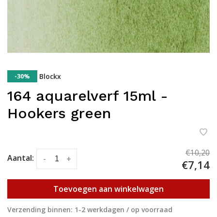
-30%
Blockx
164 aquarelverf 15ml -
Hookers green
€10,20
Aantal:
-
+
€7,14
Toevoegen aan winkelwagen
Verzending binnen: 1-2 werkdagen / op voorraad