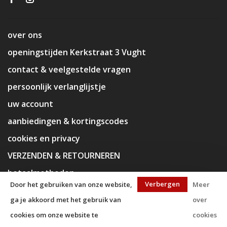
over ons
openingstijden Kerkstraat 3 Vught
contact & veelgestelde vragen
persoonlijk verlanglijstje
uw account
aanbiedingen & kortingscodes
cookies en privacy
VERZENDEN & RETOURNEREN
betaalmethoden
Verbergen
Door het gebruiken van onze website,
Meer
nieuwsbrief & voorwaarden
ga je akkoord met het gebruik van
over
disclaimer
cookies om onze website te
cookies