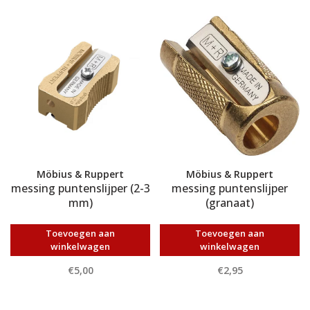
Möbius & Ruppert
Möbius & Ruppert
messing puntenslijper (2-3
messing puntenslijper
mm)
(granaat)
Toevoegen aan
Toevoegen aan
winkelwagen
winkelwagen
€5,00
€2,95