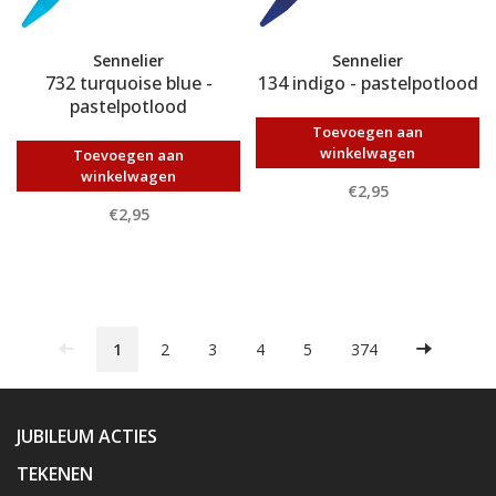
Sennelier
Sennelier
732 turquoise blue -
134 indigo - pastelpotlood
pastelpotlood
Toevoegen aan
winkelwagen
Toevoegen aan
winkelwagen
€2,95
€2,95
1
2
3
4
5
374
JUBILEUM ACTIES
TEKENEN