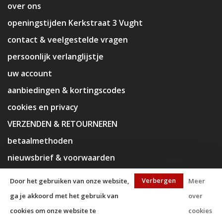
over ons
openingstijden Kerkstraat 3 Vught
contact & veelgestelde vragen
persoonlijk verlanglijstje
uw account
aanbiedingen & kortingscodes
cookies en privacy
VERZENDEN & RETOURNEREN
betaalmethoden
nieuwsbrief & voorwaarden
disclaimer
Verbergen
Door het gebruiken van onze website,
Meer
ga je akkoord met het gebruik van
over
cookies om onze website te
cookies