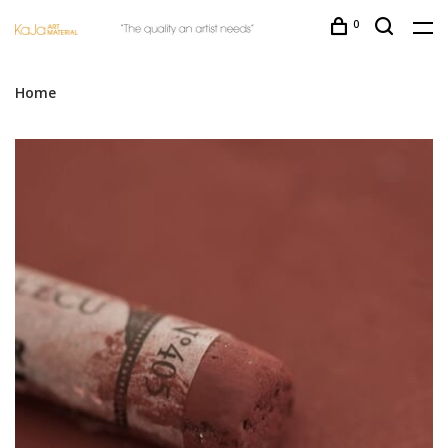
0
Home