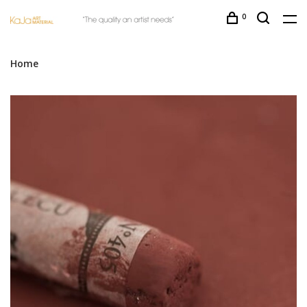
0
Home