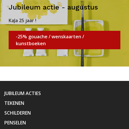
Jubileum actie - augustus
KaJa 25 jaar !
-25% gouache / wenskaarten /
kunstboeken
JUBILEUM ACTIES
TEKENEN
SCHILDEREN
PENSELEN