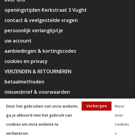
openingstijden Kerkstraat 3 Vught
contact & veelgestelde vragen
persoonlijk verlanglijstje
uw account
aanbiedingen & kortingscodes
cookies en privacy
VERZENDEN & RETOURNEREN
betaalmethoden
nieuwsbrief & voorwaarden
disclaimer
Verbergen
Door het gebruiken van onze website,
Meer
ga je akkoord met het gebruik van
over
cookies om onze website te
cookies
verbeteren.
»