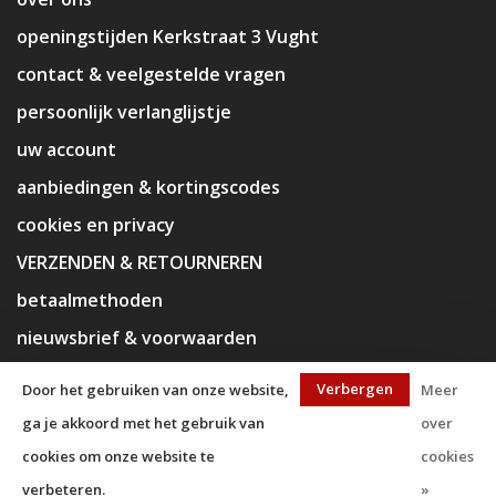
openingstijden Kerkstraat 3 Vught
contact & veelgestelde vragen
persoonlijk verlanglijstje
uw account
aanbiedingen & kortingscodes
cookies en privacy
VERZENDEN & RETOURNEREN
betaalmethoden
nieuwsbrief & voorwaarden
disclaimer
Verbergen
Door het gebruiken van onze website,
Meer
ga je akkoord met het gebruik van
over
cookies om onze website te
cookies
verbeteren.
»