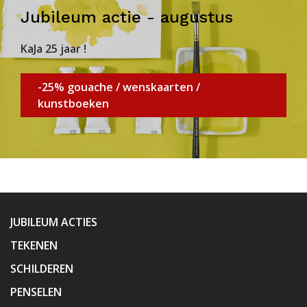
Jubileum actie - augustus
KaJa 25 jaar !
-25% gouache / wenskaarten /
kunstboeken
JUBILEUM ACTIES
TEKENEN
SCHILDEREN
PENSELEN