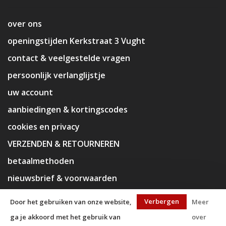
over ons
openingstijden Kerkstraat 3 Vught
contact & veelgestelde vragen
persoonlijk verlanglijstje
uw account
aanbiedingen & kortingscodes
cookies en privacy
VERZENDEN & RETOURNEREN
betaalmethoden
nieuwsbrief & voorwaarden
disclaimer
Verbergen
Door het gebruiken van onze website,
Meer
ga je akkoord met het gebruik van
over