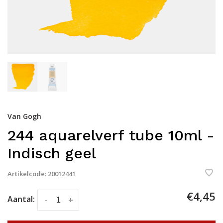
Van Gogh
244 aquarelverf tube 10ml -
Indisch geel
Artikelcode:
20012441
€4,45
Aantal:
-
+