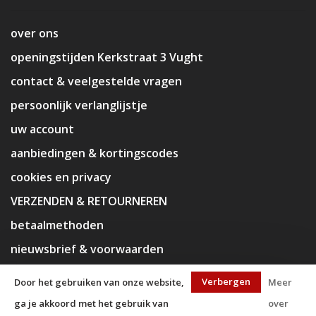
over ons
openingstijden Kerkstraat 3 Vught
contact & veelgestelde vragen
persoonlijk verlanglijstje
uw account
aanbiedingen & kortingscodes
cookies en privacy
VERZENDEN & RETOURNEREN
betaalmethoden
nieuwsbrief & voorwaarden
disclaimer
Verbergen
Door het gebruiken van onze website,
Meer
ga je akkoord met het gebruik van
over