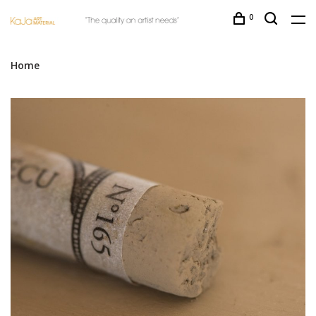
0
Home