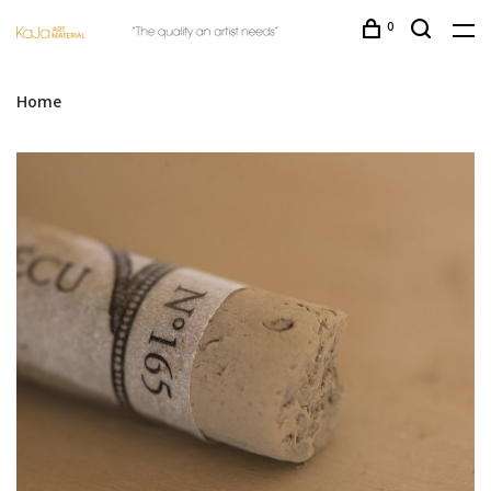
0
Home