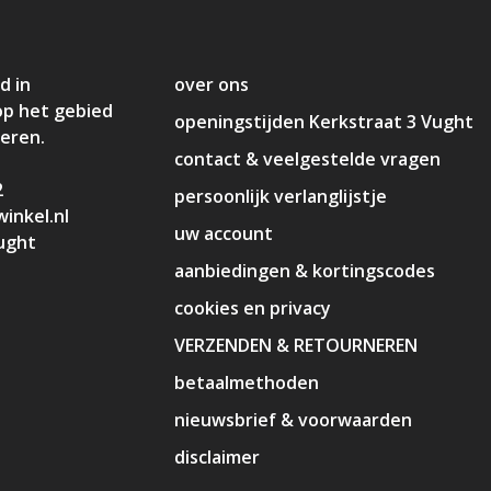
d in
over ons
op het gebied
openingstijden Kerkstraat 3 Vught
deren.
contact & veelgestelde vragen
2
persoonlijk verlanglijstje
inkel.nl
uw account
ught
aanbiedingen & kortingscodes
cookies en privacy
VERZENDEN & RETOURNEREN
betaalmethoden
nieuwsbrief & voorwaarden
disclaimer