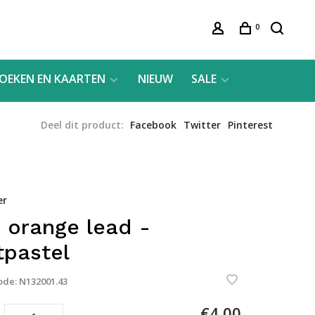
0
OEKEN EN KAARTEN
NIEUW
SALE
Deel dit product:
Facebook
Twitter
Pinterest
er
 orange lead -
tpastel
ode:
N132001.43
€4,00