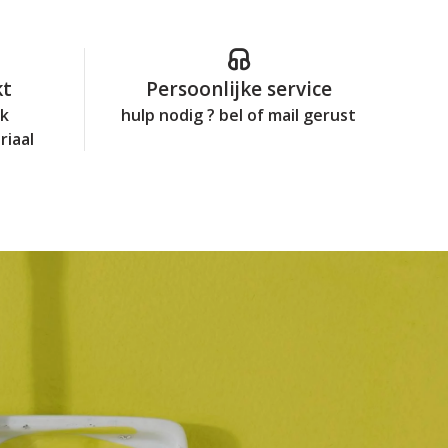
kt
Persoonlijke service
jk
hulp nodig ? bel of mail gerust
riaal