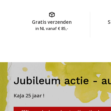
Gratis verzenden
S
in NL vanaf € 85,-
Jubileum actie - a
KaJa 25 jaar !