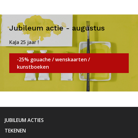
Jubileum actie - augustus
KaJa 25 jaar !
-25% gouache / wenskaarten /
kunstboeken
JUBILEUM ACTIES
TEKENEN