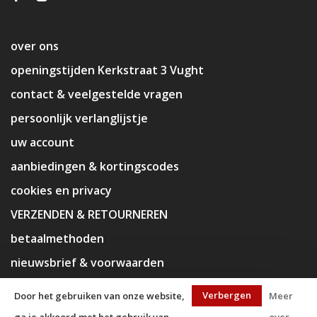
over ons
openingstijden Kerkstraat 3 Vught
contact & veelgestelde vragen
persoonlijk verlanglijstje
uw account
aanbiedingen & kortingscodes
cookies en privacy
VERZENDEN & RETOURNEREN
betaalmethoden
nieuwsbrief & voorwaarden
disclaimer
Verbergen
Door het gebruiken van onze website,
Meer