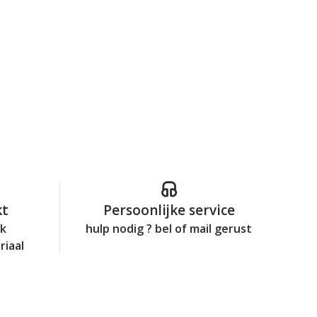
kt
Persoonlijke service
jk
hulp nodig ? bel of mail gerust
riaal