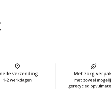
n
e
nelle verzending
Met zorg verpa
1-2 werkdagen
met zoveel mogeli
gerecycled opvulmate