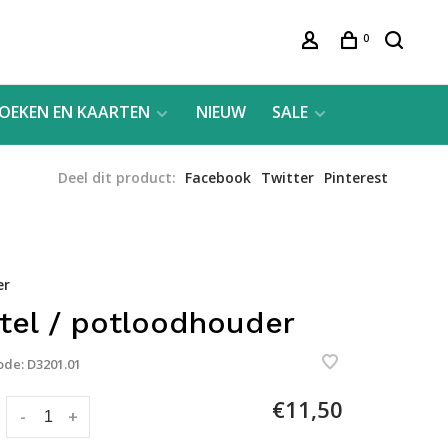
0
OEKEN EN KAARTEN
NIEUW
SALE
Deel dit product:
Facebook
Twitter
Pinterest
er
tel / potloodhouder
ode:
D3201.01
€11,50
:
-
+