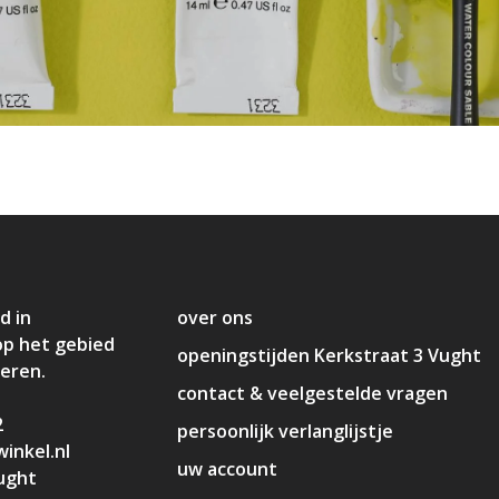
d in
over ons
op het gebied
openingstijden Kerkstraat 3 Vught
deren.
contact & veelgestelde vragen
2
persoonlijk verlanglijstje
inkel.nl
uw account
ught