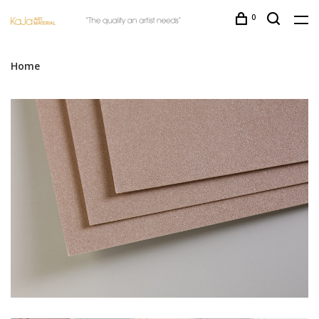
0
Home