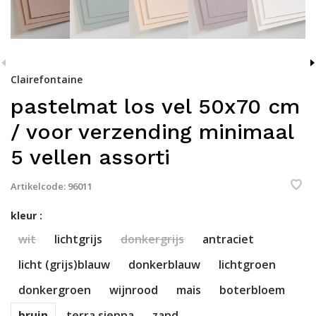
Clairefontaine
pastelmat los vel 50x70 cm
/ voor verzending minimaal
5 vellen assorti
Artikelcode:
96011
kleur :
wit
lichtgrijs
donkergrijs
antraciet
licht (grijs)blauw
donkerblauw
lichtgroen
donkergroen
wijnrood
mais
boterbloem
bruin
terra sienna
zand