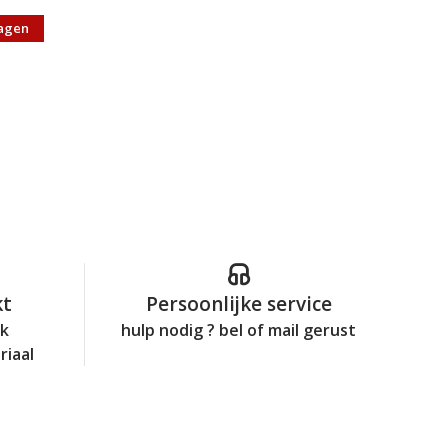
agen
kt
Persoonlijke service
jk
hulp nodig ? bel of mail gerust
riaal