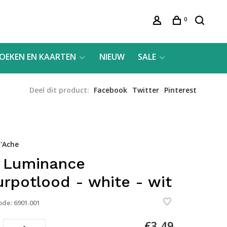
0
OEKEN EN KAARTEN
NIEUW
SALE
Deel dit product:
Facebook
Twitter
Pinterest
'Ache
 Luminance
urpotlood - white - wit
ode:
6901.001
€3,49