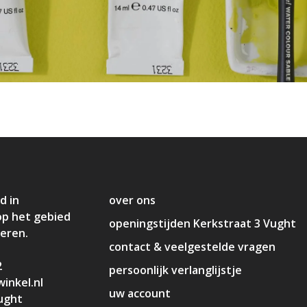
d in
over ons
op het gebied
openingstijden Kerkstraat 3 Vught
deren.
contact & veelgestelde vragen
2
persoonlijk verlanglijstje
inkel.nl
uw account
ught