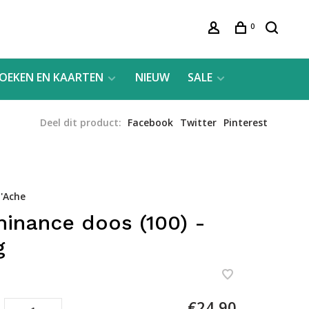
0
OEKEN EN KAARTEN
NIEUW
SALE
Deel dit product:
Facebook
Twitter
Pinterest
'Ache
inance doos (100) -
g
€24,90