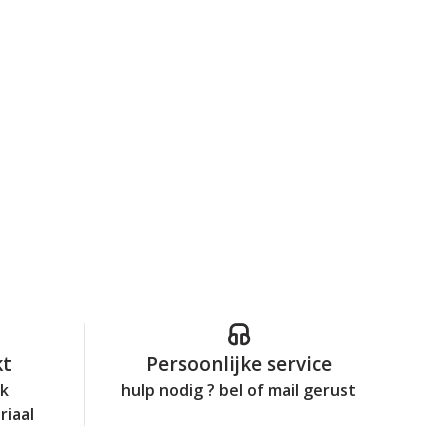
kt
Persoonlijke service
jk
hulp nodig ? bel of mail gerust
riaal