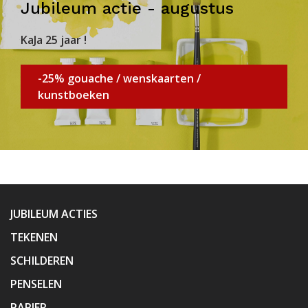
Jubileum actie - augustus
KaJa 25 jaar !
-25% gouache / wenskaarten /
kunstboeken
JUBILEUM ACTIES
TEKENEN
SCHILDEREN
PENSELEN
PAPIER