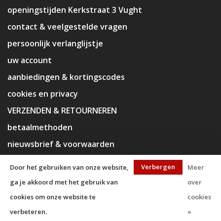
openingstijden Kerkstraat 3 Vught
contact & veelgestelde vragen
persoonlijk verlanglijstje
uw account
aanbiedingen & kortingscodes
cookies en privacy
VERZENDEN & RETOURNEREN
betaalmethoden
nieuwsbrief & voorwaarden
disclaimer
Verbergen
Door het gebruiken van onze website,
Meer
ga je akkoord met het gebruik van
over
cookies om onze website te
cookies
verbeteren.
»
© Copyright 2026 KaJa Art Material