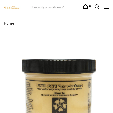
0
Home