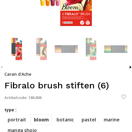
Caran d'Ache
Fibralo brush stiften (6)
Artikelcode:
186.806
type :
portrait
bloom
botanic
pastel
marine
manga shojo