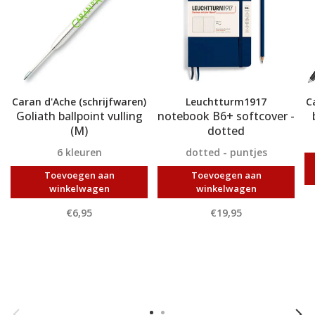
Caran d'Ache (schrijfwaren)
Leuchtturm1917
C
Goliath ballpoint vulling
notebook B6+ softcover -
(M)
dotted
6 kleuren
dotted - puntjes
Toevoegen aan
Toevoegen aan
winkelwagen
winkelwagen
€6,95
€19,95