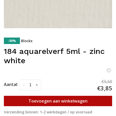
-30%
Blockx
184 aquarelverf 5ml - zinc
white
€5,50
Aantal:
-
+
€3,85
Toevoegen aan winkelwagen
Verzending binnen: 1-2 werkdagen / op voorraad