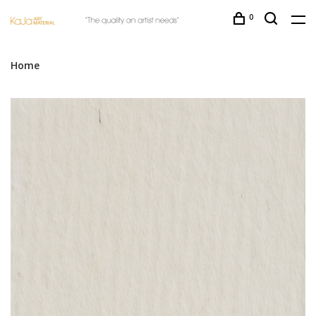
0
Home