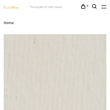
0
Home