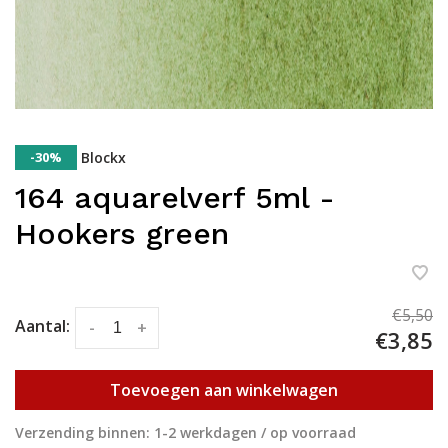
-30%
Blockx
164 aquarelverf 5ml -
Hookers green
€5,50
Aantal:
-
+
€3,85
Toevoegen aan winkelwagen
Verzending binnen: 1-2 werkdagen / op voorraad