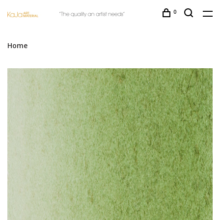
0
Home