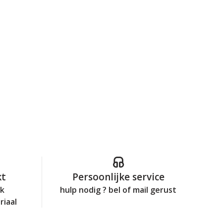
kt
Persoonlijke service
jk
hulp nodig ? bel of mail gerust
riaal