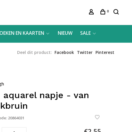
0
OEKEN EN KAARTEN
NIEUW
SALE
Deel dit product:
Facebook
Twitter
Pinterest
gh
 aquarel napje - van
ckbruin
ode:
20864031
€2,55