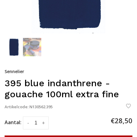
Sennelier
395 blue indanthrene -
gouache 100ml extra fine
Artikelcode:
N130562.395
€28,50
Aantal:
-
+