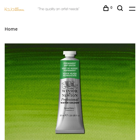
0
Home