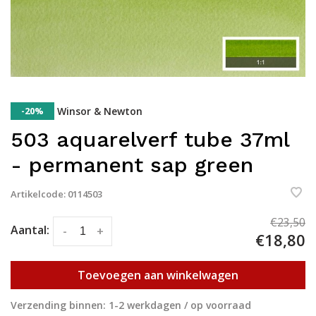
-20%
Winsor & Newton
503 aquarelverf tube 37ml
- permanent sap green
Artikelcode:
0114503
€23,50
Aantal:
-
+
€18,80
Toevoegen aan winkelwagen
Verzending binnen: 1-2 werkdagen / op voorraad