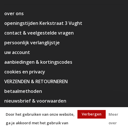
over ons
openingstijden Kerkstraat 3 Vught
contact & veelgestelde vragen
persoonlijk verlanglijstje
uw account
aanbiedingen & kortingscodes
cookies en privacy
VERZENDEN & RETOURNEREN
betaalmethoden
nieuwsbrief & voorwaarden
disclaimer
Verbergen
Door het gebruiken van onze website,
Meer
ga je akkoord met het gebruik van
over