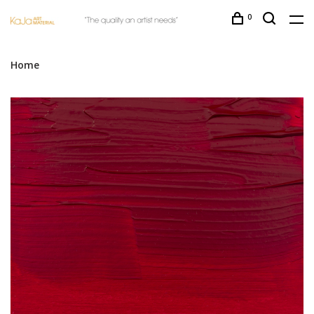
0
Home