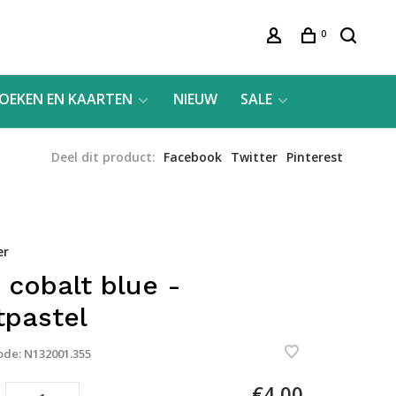
0
OEKEN EN KAARTEN
NIEUW
SALE
Deel dit product:
Facebook
Twitter
Pinterest
er
 cobalt blue -
tpastel
ode:
N132001.355
€4,00