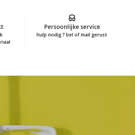
kt
Persoonlijke service
jk
hulp nodig ? bel of mail gerust
riaal