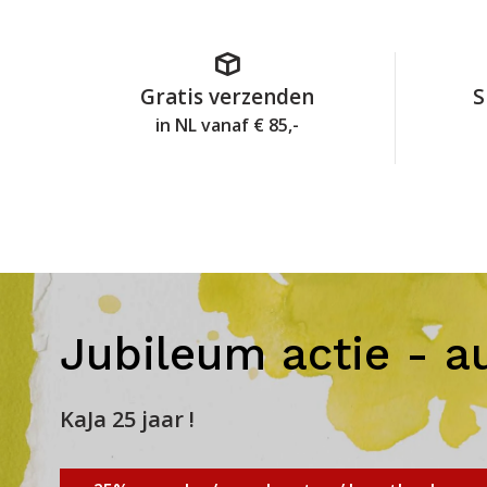
Gratis verzenden
S
in NL vanaf € 85,-
Jubileum actie - a
KaJa 25 jaar !