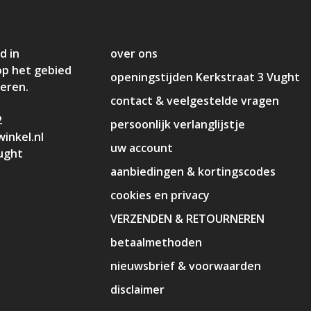
d in
over ons
op het gebied
openingstijden Kerkstraat 3 Vught
deren.
contact & veelgestelde vragen
2
persoonlijk verlanglijstje
inkel.nl
uw account
ught
aanbiedingen & kortingscodes
cookies en privacy
VERZENDEN & RETOURNEREN
betaalmethoden
nieuwsbrief & voorwaarden
disclaimer