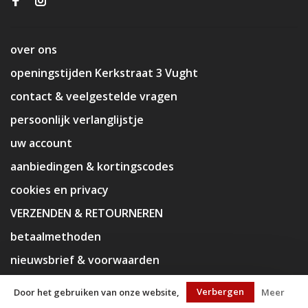
over ons
openingstijden Kerkstraat 3 Vught
contact & veelgestelde vragen
persoonlijk verlanglijstje
uw account
aanbiedingen & kortingscodes
cookies en privacy
VERZENDEN & RETOURNEREN
betaalmethoden
nieuwsbrief & voorwaarden
disclaimer
Verbergen
Door het gebruiken van onze website,
Meer