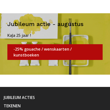
Jubileum actie - augustus
KaJa 25 jaar !
-25% gouache / wenskaarten /
kunstboeken
JUBILEUM ACTIES
TEKENEN