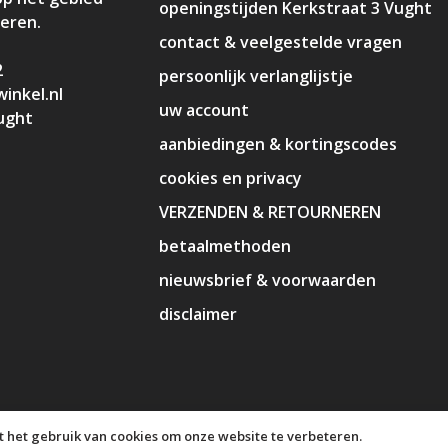
openingstijden Kerkstraat 3 Vught
deren.
contact & veelgestelde vragen
2
persoonlijk verlanglijstje
inkel.nl
uw account
ught
aanbiedingen & kortingscodes
cookies en privacy
VERZENDEN & RETOURNEREN
betaalmethoden
nieuwsbrief & voorwaarden
disclaimer
 het gebruik van cookies om onze website te verbeteren.