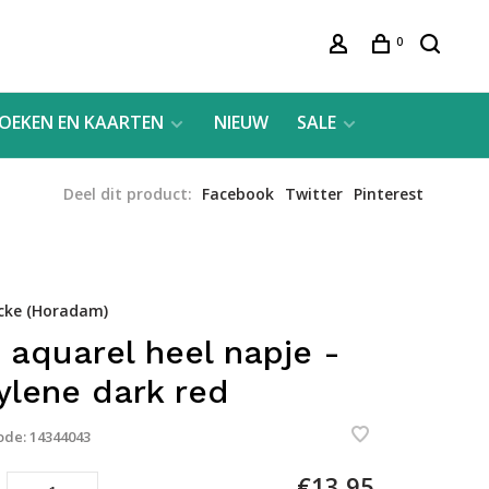
0
OEKEN EN KAARTEN
NIEUW
SALE
Deel dit product:
Facebook
Twitter
Pinterest
cke (Horadam)
 aquarel heel napje -
ylene dark red
ode:
14344043
€13,95