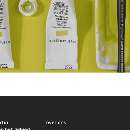
d in
over ons
op het gebied