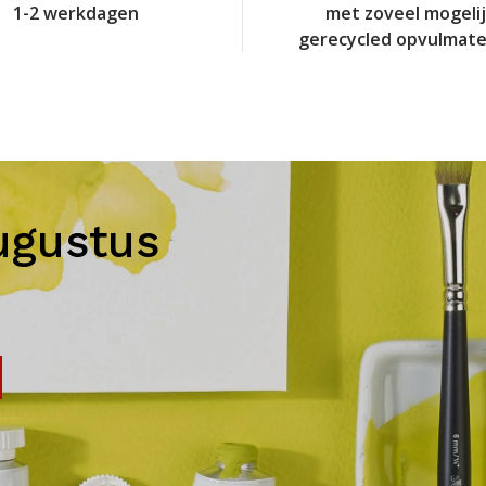
1-2 werkdagen
met zoveel mogeli
gerecycled opvulmate
ugustus