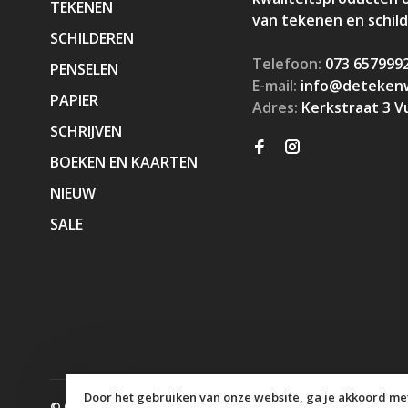
TEKENEN
van tekenen en schil
SCHILDEREN
Telefoon:
073 657999
PENSELEN
E-mail:
info@detekenw
PAPIER
Adres:
Kerkstraat 3 V
SCHRIJVEN
BOEKEN EN KAARTEN
NIEUW
SALE
Door het gebruiken van onze website, ga je akkoord met
© Copyright 2026 KaJa Art Material