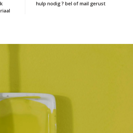
jk
hulp nodig ? bel of mail gerust
riaal