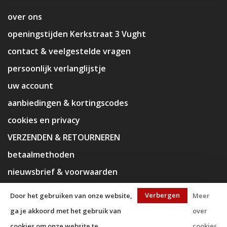
over ons
openingstijden Kerkstraat 3 Vught
contact & veelgestelde vragen
persoonlijk verlanglijstje
uw account
aanbiedingen & kortingscodes
cookies en privacy
VERZENDEN & RETOURNEREN
betaalmethoden
nieuwsbrief & voorwaarden
disclaimer
Verbergen
Door het gebruiken van onze website,
Meer
ga je akkoord met het gebruik van
over
cookies om onze website te
cookies