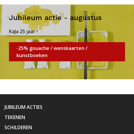
Jubileum actie - augustus
KaJa 25 jaar !
-25% gouache / wenskaarten /
kunstboeken
JUBILEUM ACTIES
TEKENEN
SCHILDEREN