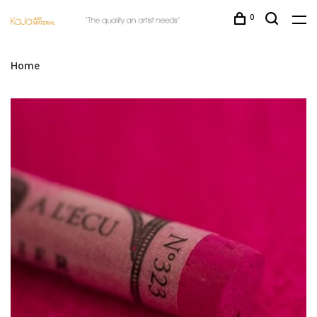
0
Home