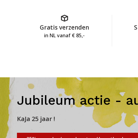
Gratis verzenden
S
in NL vanaf € 85,-
Jubileum actie - a
KaJa 25 jaar !