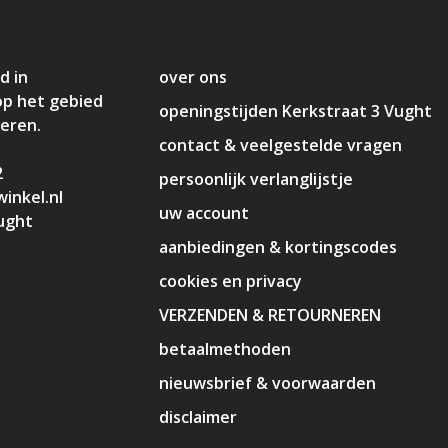
d in
over ons
op het gebied
openingstijden Kerkstraat 3 Vught
deren.
contact & veelgestelde vragen
2
persoonlijk verlanglijstje
inkel.nl
uw account
ught
aanbiedingen & kortingscodes
cookies en privacy
VERZENDEN & RETOURNEREN
betaalmethoden
nieuwsbrief & voorwaarden
disclaimer