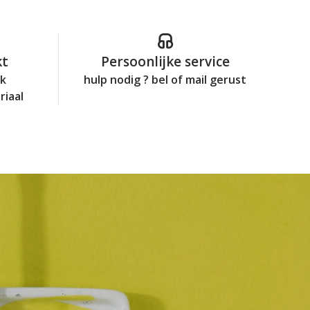
kt
Persoonlijke service
jk
hulp nodig ? bel of mail gerust
riaal