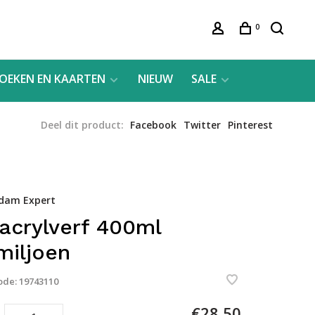
0
OEKEN EN KAARTEN
NIEUW
SALE
Deel dit product:
Facebook
Twitter
Pinterest
dam Expert
 acrylverf 400ml
miljoen
ode:
19743110
€28,50