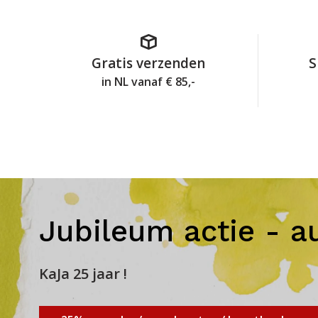
Gratis verzenden
S
in NL vanaf € 85,-
Jubileum actie - a
KaJa 25 jaar !