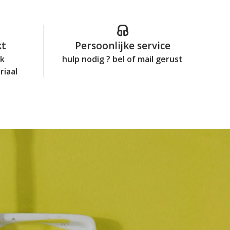
kt
Persoonlijke service
jk
hulp nodig ? bel of mail gerust
riaal