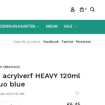
0
OEKEN EN KAARTEN
NIEUW
SALE
Deel dit product:
Facebook
Twitter
Pinterest
er (Abstract)
 acrylverf HEAVY 120ml
luo blue
ode:
N121121.340
€6,45