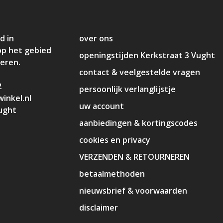
d in
over ons
op het gebied
openingstijden Kerkstraat 3 Vught
deren.
contact & veelgestelde vragen
2
persoonlijk verlanglijstje
inkel.nl
uw account
ught
aanbiedingen & kortingscodes
cookies en privacy
VERZENDEN & RETOURNEREN
betaalmethoden
nieuwsbrief & voorwaarden
disclaimer