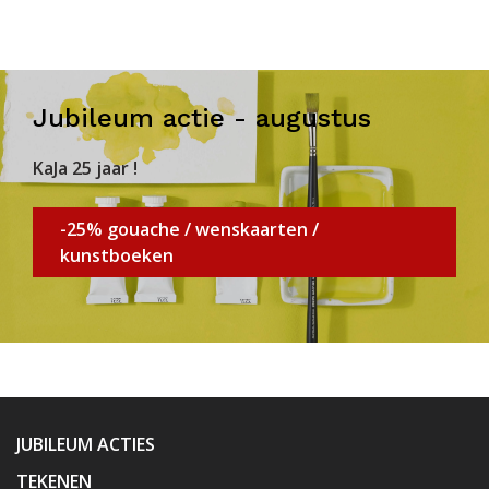
Jubileum actie - augustus
KaJa 25 jaar !
-25% gouache / wenskaarten /
kunstboeken
JUBILEUM ACTIES
TEKENEN