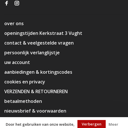
over ons
openingstijden Kerkstraat 3 Vught
contact & veelgestelde vragen
persoonlijk verlanglijstje
uw account
aanbiedingen & kortingscodes
cookies en privacy
VERZENDEN & RETOURNEREN
betaalmethoden
nieuwsbrief & voorwaarden
disclaimer
Verbergen
Door het gebruiken van onze website,
Meer