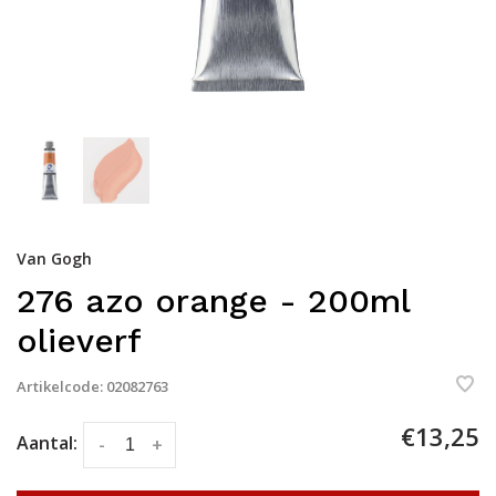
Van Gogh
276 azo orange - 200ml
olieverf
Artikelcode:
02082763
€13,25
Aantal:
-
+