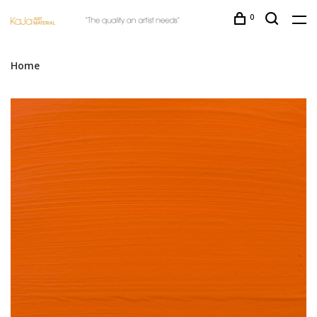
0
Home