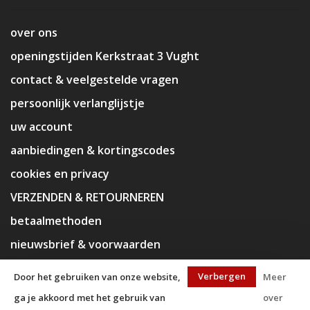
over ons
openingstijden Kerkstraat 3 Vught
contact & veelgestelde vragen
persoonlijk verlanglijstje
uw account
aanbiedingen & kortingscodes
cookies en privacy
VERZENDEN & RETOURNEREN
betaalmethoden
nieuwsbrief & voorwaarden
disclaimer
Verbergen
Door het gebruiken van onze website,
Meer
ga je akkoord met het gebruik van
over