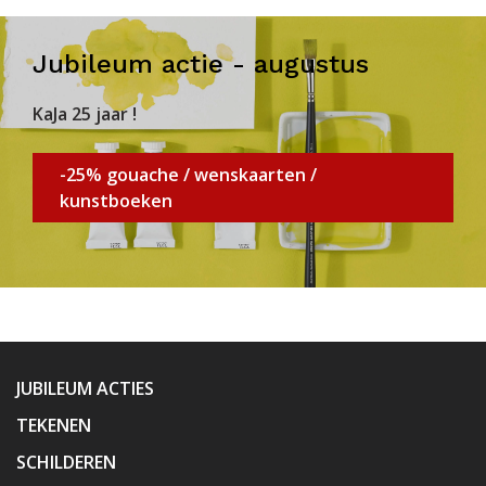
Jubileum actie - augustus
KaJa 25 jaar !
-25% gouache / wenskaarten /
kunstboeken
JUBILEUM ACTIES
TEKENEN
SCHILDEREN