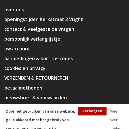
over ons
openingstijden Kerkstraat 3 Vught
contact & veelgestelde vragen
persoonlijk verlanglijstje
uw account
aanbiedingen & kortingscodes
cookies en privacy
VERZENDEN & RETOURNEREN
betaalmethoden
nieuwsbrief & voorwaarden
disclaimer
Verbergen
Door het gebruiken van onze website,
Meer
ga je akkoord met het gebruik van
over
cookies om onze website te
cookies