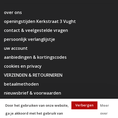
over ons
openingstijden Kerkstraat 3 Vught
contact & veelgestelde vragen
persoonlijk verlanglijstje
uw account
aanbiedingen & kortingscodes
cookies en privacy
VERZENDEN & RETOURNEREN
betaalmethoden
nieuwsbrief & voorwaarden
disclaimer
Verbergen
Door het gebruiken van onze website,
Meer
ga je akkoord met het gebruik van
over