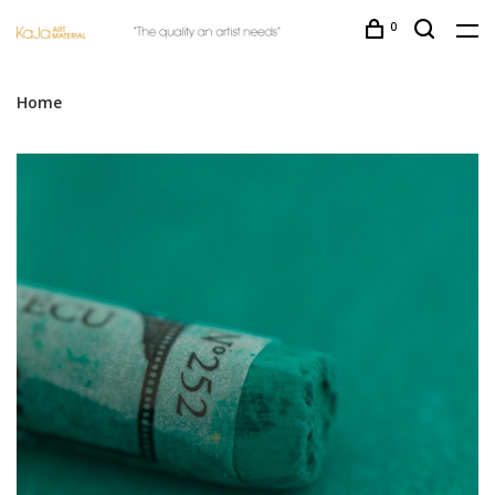
0
Home