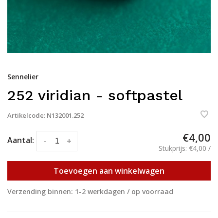
Sennelier
252 viridian - softpastel
Artikelcode:
N132001.252
€4,00
Aantal:
-
+
Stukprijs: €4,00 /
Toevoegen aan winkelwagen
Verzending binnen: 1-2 werkdagen / op voorraad