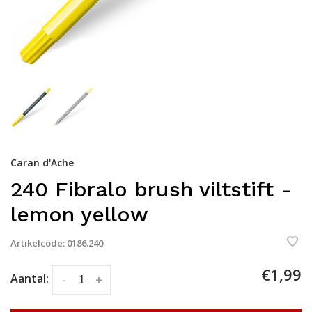
Caran d'Ache
240 Fibralo brush viltstift -
lemon yellow
Artikelcode:
0186.240
€1,99
Aantal:
-
+