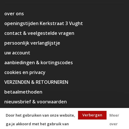
over ons
openingstijden Kerkstraat 3 Vught
contact & veelgestelde vragen
persoonlijk verlanglijstje
uw account
aanbiedingen & kortingscodes
cookies en privacy
VERZENDEN & RETOURNEREN
betaalmethoden
nieuwsbrief & voorwaarden
disclaimer
Verbergen
Door het gebruiken van onze website,
Meer
ga je akkoord met het gebruik van
over