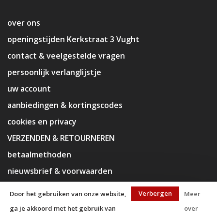
over ons
openingstijden Kerkstraat 3 Vught
contact & veelgestelde vragen
persoonlijk verlanglijstje
uw account
aanbiedingen & kortingscodes
cookies en privacy
VERZENDEN & RETOURNEREN
betaalmethoden
nieuwsbrief & voorwaarden
disclaimer
Verbergen
Door het gebruiken van onze website,
Meer
ga je akkoord met het gebruik van
over