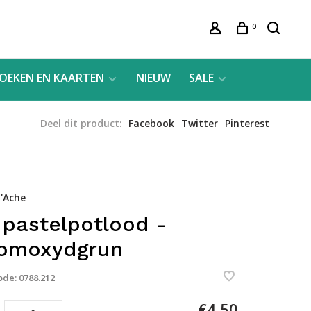
0
OEKEN EN KAARTEN
NIEUW
SALE
Deel dit product:
Facebook
Twitter
Pinterest
'Ache
 pastelpotlood -
omoxydgrun
ode:
0788.212
€4,50