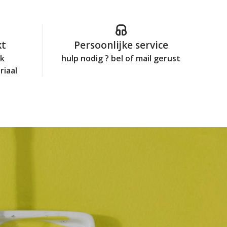
kt
Persoonlijke service
jk
hulp nodig ? bel of mail gerust
riaal