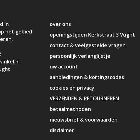
d in
over ons
op het gebied
openingstijden Kerkstraat 3 Vught
deren.
contact & veelgestelde vragen
2
persoonlijk verlanglijstje
inkel.nl
uw account
ught
aanbiedingen & kortingscodes
cookies en privacy
VERZENDEN & RETOURNEREN
betaalmethoden
nieuwsbrief & voorwaarden
disclaimer