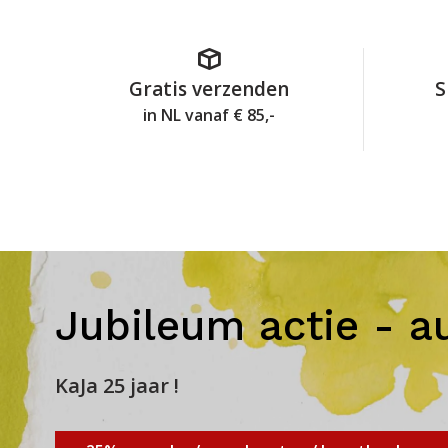
Gratis verzenden
S
in NL vanaf € 85,-
Jubileum actie - a
KaJa 25 jaar !