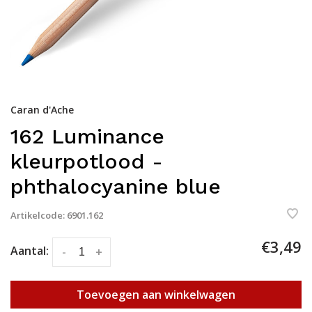
Caran d'Ache
162 Luminance
kleurpotlood -
phthalocyanine blue
Artikelcode:
6901.162
€3,49
Aantal:
-
+
Toevoegen aan winkelwagen