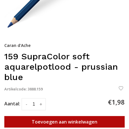
Caran d'Ache
159 SupraColor soft
aquarelpotlood - prussian
blue
Artikelcode:
3888.159
€1,98
Aantal:
-
+
Toevoegen aan winkelwagen