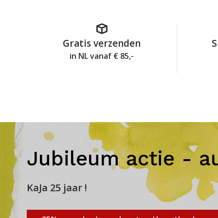
Gratis verzenden
S
in NL vanaf € 85,-
Jubileum actie - a
KaJa 25 jaar !