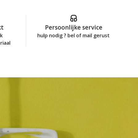
kt
Persoonlijke service
jk
hulp nodig ? bel of mail gerust
riaal